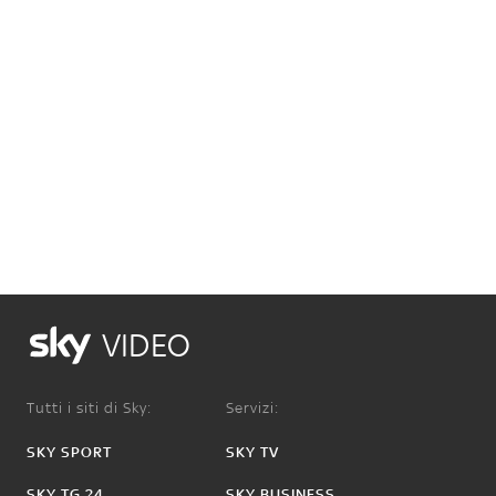
VIDEO
Tutti i siti di Sky:
Servizi:
SKY SPORT
SKY TV
SKY TG 24
SKY BUSINESS