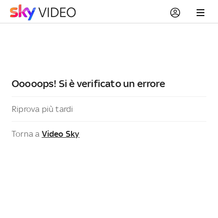
Ooooops! Si è verificato un errore
Riprova più tardi
Torna a
Video Sky