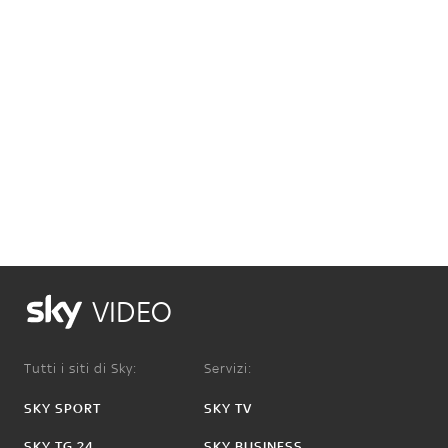
VIDEO
Tutti i siti di Sky:
Servizi:
SKY SPORT
SKY TV
SKY TG 24
SKY BUSINESS