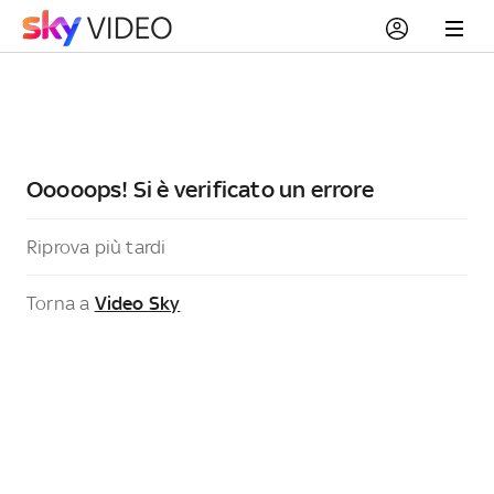
Ooooops! Si è verificato un errore
Riprova più tardi
Torna a
Video Sky