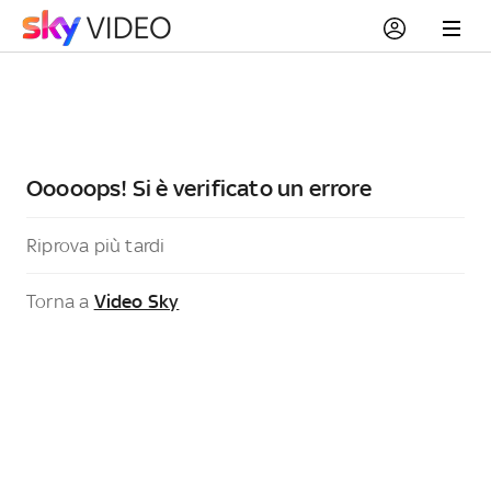
Ooooops! Si è verificato un errore
Riprova più tardi
Torna a
Video Sky