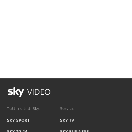
VIDEO
Tutti i siti di Sky:
Servizi:
SKY SPORT
SKY TV
SKY TG 24
SKY BUSINESS