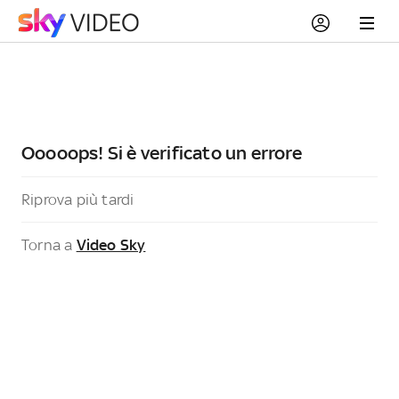
Ooooops! Si è verificato un errore
Riprova più tardi
Torna a
Video Sky