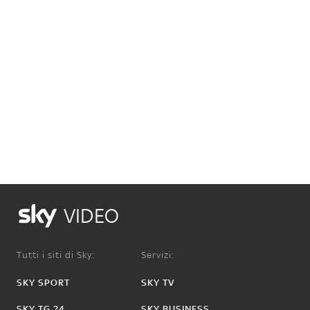
VIDEO
Tutti i siti di Sky:
Servizi:
SKY SPORT
SKY TV
SKY TG 24
SKY BUSINESS