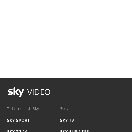
VIDEO
Tutti i siti di Sky:
Servizi:
SKY SPORT
SKY TV
SKY TG 24
SKY BUSINESS