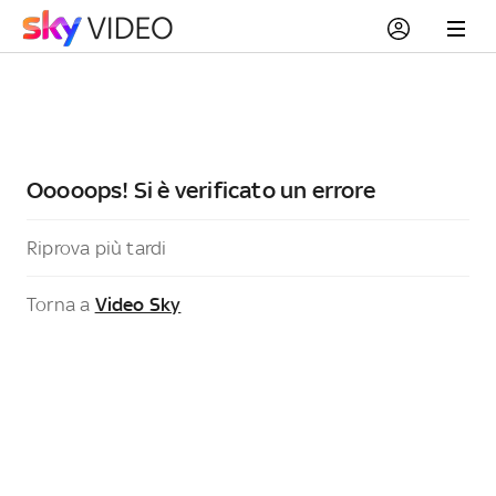
Ooooops! Si è verificato un errore
Riprova più tardi
Torna a
Video Sky