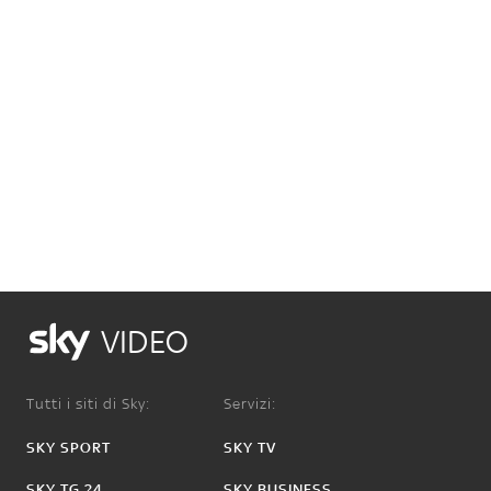
VIDEO
Tutti i siti di Sky:
Servizi:
SKY SPORT
SKY TV
SKY TG 24
SKY BUSINESS