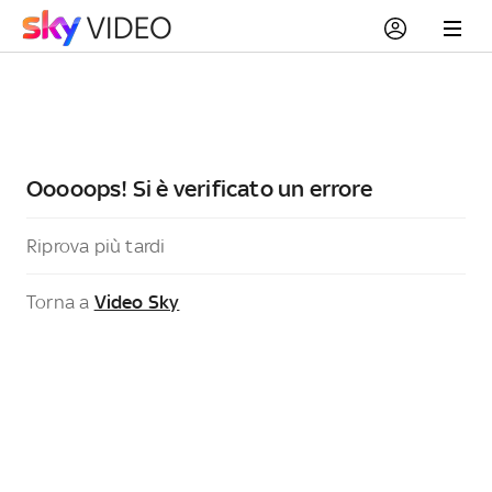
Ooooops! Si è verificato un errore
Riprova più tardi
Torna a
Video Sky