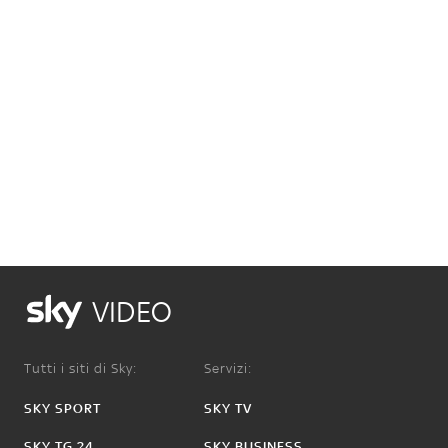
VIDEO
Tutti i siti di Sky:
Servizi:
SKY SPORT
SKY TV
SKY TG 24
SKY BUSINESS