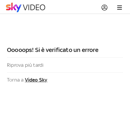
Ooooops! Si è verificato un errore
Riprova più tardi
Torna a
Video Sky