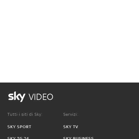
VIDEO
Tutti i siti di Sky:
Servizi:
SKY SPORT
SKY TV
SKY TG 24
SKY BUSINESS