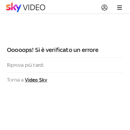
Ooooops! Si è verificato un errore
Riprova più tardi
Torna a
Video Sky