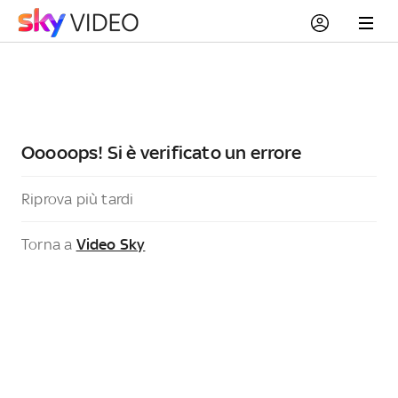
Ooooops! Si è verificato un errore
Riprova più tardi
Torna a
Video Sky