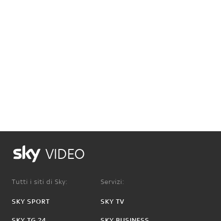
VIDEO
Tutti i siti di Sky:
Servizi:
SKY SPORT
SKY TV
SKY TG 24
SKY BUSINESS