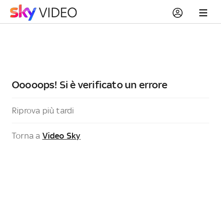
Ooooops! Si è verificato un errore
Riprova più tardi
Torna a
Video Sky