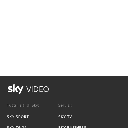
VIDEO
Tutti i siti di Sky:
Servizi:
SKY SPORT
SKY TV
SKY TG 24
SKY BUSINESS