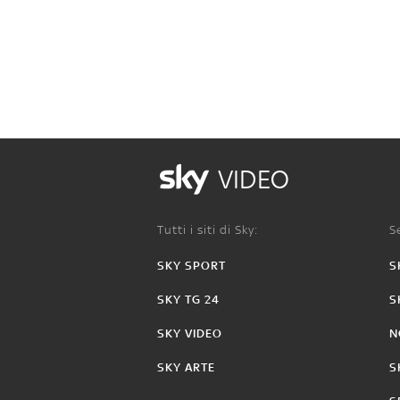
VIDEO
Tutti i siti di Sky:
Se
SKY SPORT
S
SKY TG 24
S
SKY VIDEO
N
SKY ARTE
S