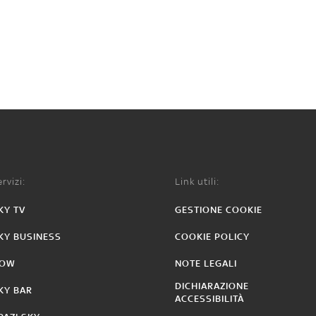
rvizi:
Link utili:
KY TV
GESTIONE COOKIE
KY BUSINESS
COOKIE POLICY
OW
NOTE LEGALI
DICHIARAZIONE
KY BAR
ACCESSIBILITÀ