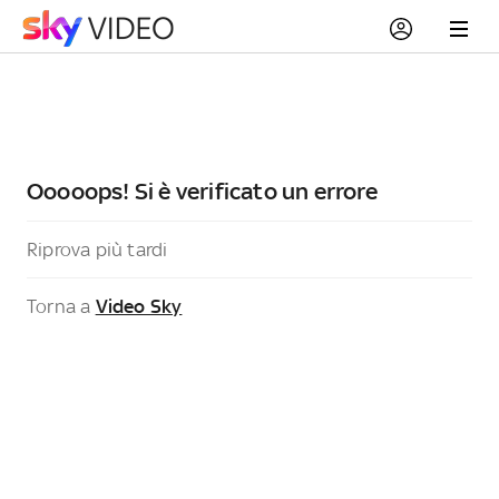
Ooooops! Si è verificato un errore
Riprova più tardi
Torna a
Video Sky