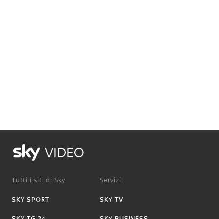
VIDEO
Tutti i siti di Sky:
Servizi:
SKY SPORT
SKY TV
SKY TG 24
SKY BUSINESS