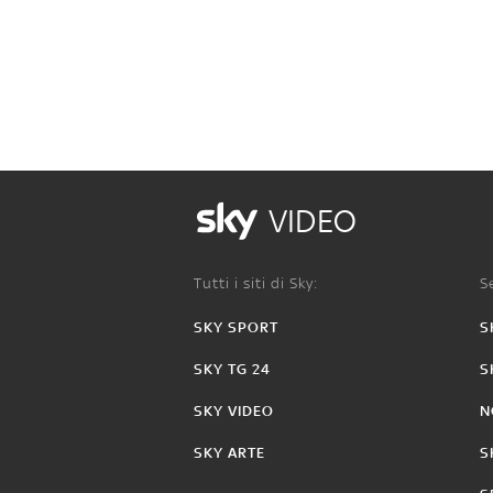
VIDEO
Tutti i siti di Sky:
Se
SKY SPORT
S
SKY TG 24
S
SKY VIDEO
N
SKY ARTE
S