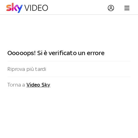
Ooooops! Si è verificato un errore
Riprova più tardi
Torna a
Video Sky