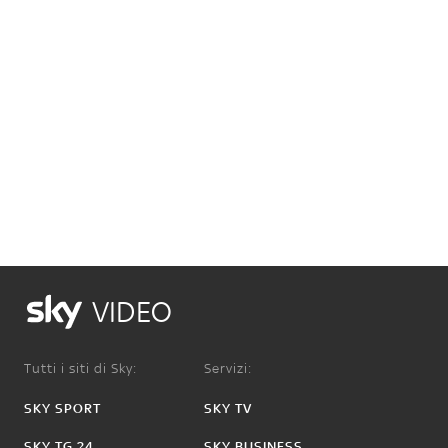
VIDEO
Tutti i siti di Sky:
Servizi:
SKY SPORT
SKY TV
SKY TG 24
SKY BUSINESS