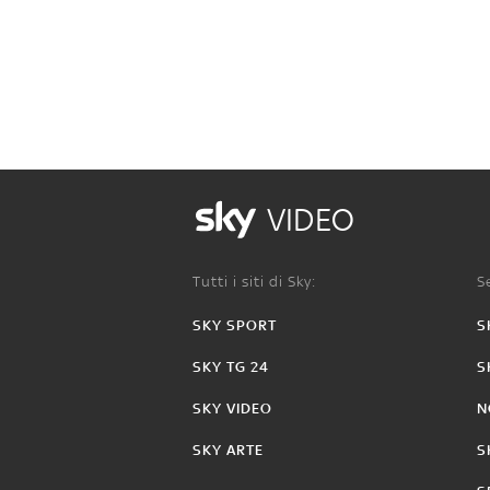
VIDEO
Tutti i siti di Sky:
Se
SKY SPORT
S
SKY TG 24
S
SKY VIDEO
N
SKY ARTE
S