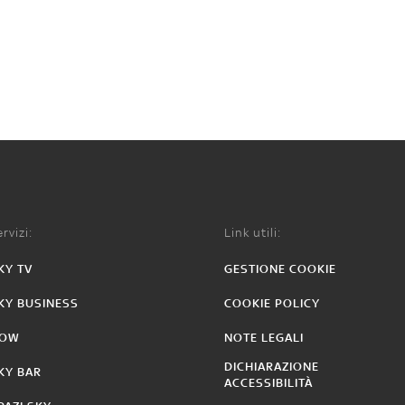
rvizi:
Link utili:
KY TV
GESTIONE COOKIE
KY BUSINESS
COOKIE POLICY
OW
NOTE LEGALI
DICHIARAZIONE
KY BAR
ACCESSIBILITÀ