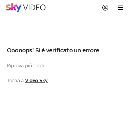
Ooooops! Si è verificato un errore
Riprova più tardi
Torna a
Video Sky