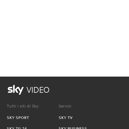
VIDEO
Tutti i siti di Sky:
Servizi:
SKY SPORT
SKY TV
SKY TG 24
SKY BUSINESS