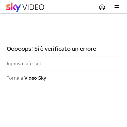
Ooooops! Si è verificato un errore
Riprova più tardi
Torna a
Video Sky