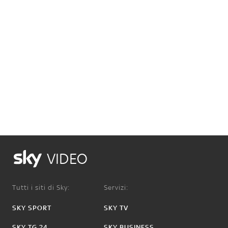
VIDEO
Tutti i siti di Sky:
Servizi:
SKY SPORT
SKY TV
SKY TG 24
SKY BUSINESS