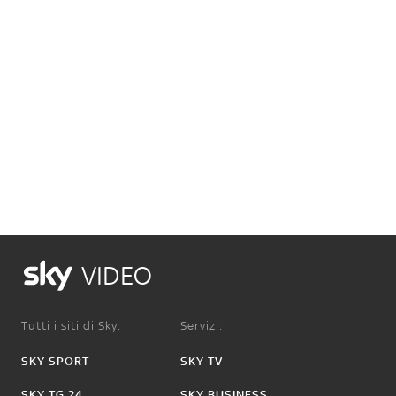
VIDEO
Tutti i siti di Sky:
Servizi:
SKY SPORT
SKY TV
SKY TG 24
SKY BUSINESS