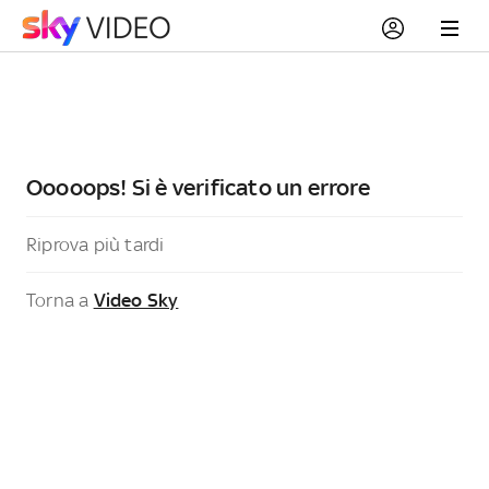
Ooooops! Si è verificato un errore
Riprova più tardi
Torna a
Video Sky