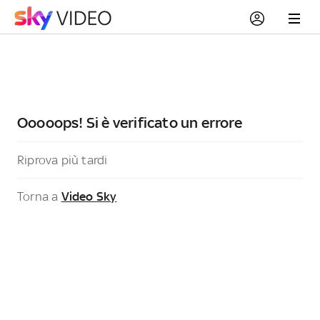
Ooooops! Si è verificato un errore
Riprova più tardi
Torna a
Video Sky