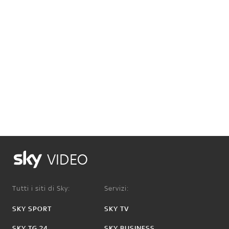
VIDEO
Tutti i siti di Sky:
Servizi:
SKY SPORT
SKY TV
SKY TG 24
SKY BUSINESS