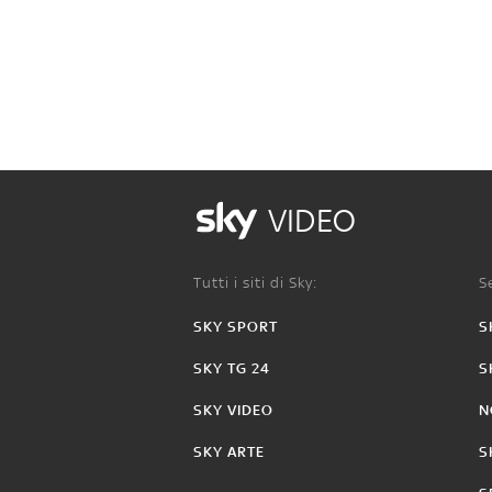
VIDEO
Tutti i siti di Sky:
Se
SKY SPORT
S
SKY TG 24
S
SKY VIDEO
N
SKY ARTE
S