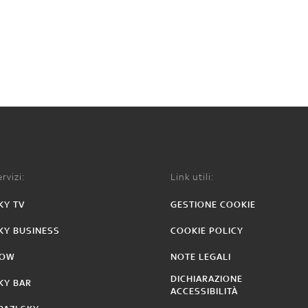
rvizi:
Link utili:
KY TV
GESTIONE COOKIE
KY BUSINESS
COOKIE POLICY
OW
NOTE LEGALI
DICHIARAZIONE
KY BAR
ACCESSIBILITÀ