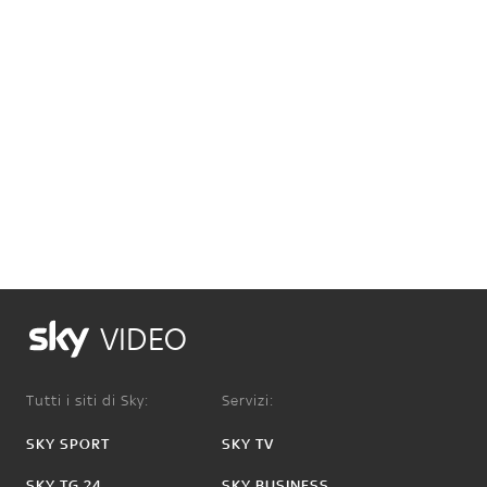
VIDEO
Tutti i siti di Sky:
Servizi:
SKY SPORT
SKY TV
SKY TG 24
SKY BUSINESS