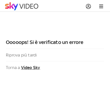
Ooooops! Si è verificato un errore
Riprova più tardi
Torna a
Video Sky