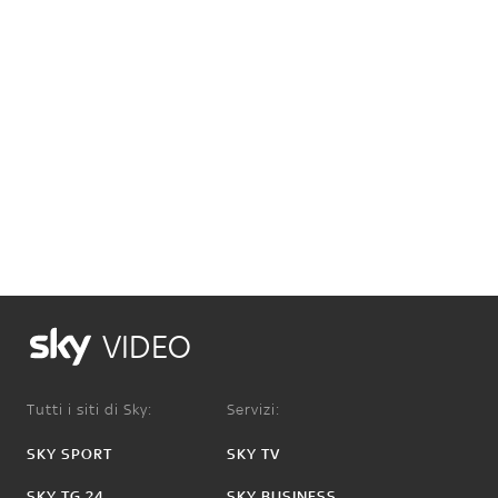
VIDEO
Tutti i siti di Sky:
Servizi:
SKY SPORT
SKY TV
SKY TG 24
SKY BUSINESS