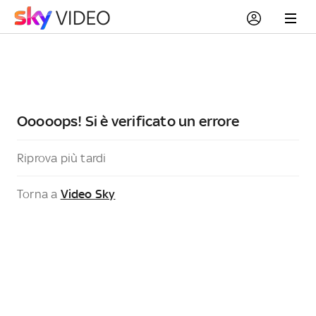
Ooooops! Si è verificato un errore
Riprova più tardi
Torna a
Video Sky