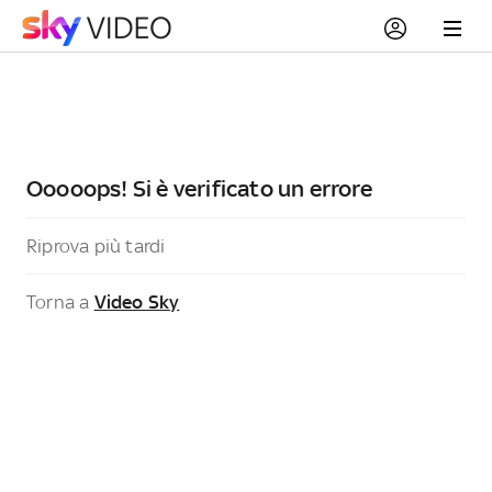
Ooooops! Si è verificato un errore
Riprova più tardi
Torna a
Video Sky