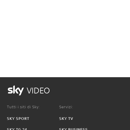
VIDEO
Tutti i siti di Sky:
Servizi:
SKY SPORT
SKY TV
SKY TG 24
SKY BUSINESS