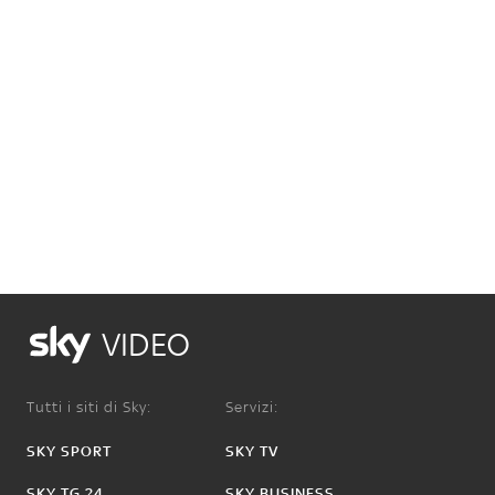
VIDEO
Tutti i siti di Sky:
Servizi:
SKY SPORT
SKY TV
SKY TG 24
SKY BUSINESS