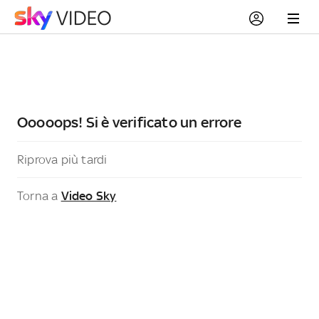
Ooooops! Si è verificato un errore
Riprova più tardi
Torna a
Video Sky