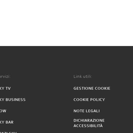
rvizi:
Link utili:
KY TV
GESTIONE COOKIE
KY BUSINESS
COOKIE POLICY
OW
NOTE LEGALI
DICHIARAZIONE
KY BAR
ACCESSIBILITÀ