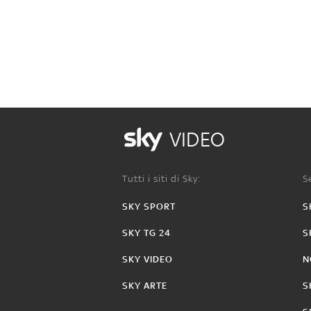
VIDEO
Tutti i siti di Sky:
Se
SKY SPORT
S
SKY TG 24
S
SKY VIDEO
N
SKY ARTE
S