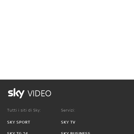
VIDEO
Tutti i siti di Sky:
Servizi:
SKY SPORT
SKY TV
SKY TG 24
SKY BUSINESS