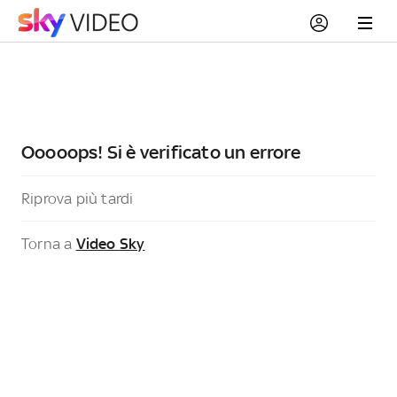
Ooooops! Si è verificato un errore
Riprova più tardi
Torna a
Video Sky