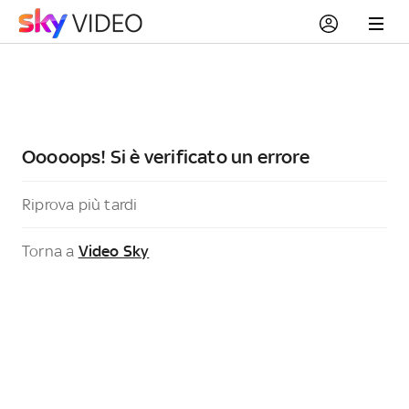
Ooooops! Si è verificato un errore
Riprova più tardi
Torna a
Video Sky