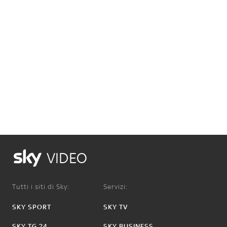
VIDEO
Tutti i siti di Sky:
Servizi:
SKY SPORT
SKY TV
SKY TG 24
SKY BUSINESS