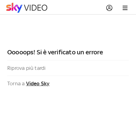
Ooooops! Si è verificato un errore
Riprova più tardi
Torna a
Video Sky