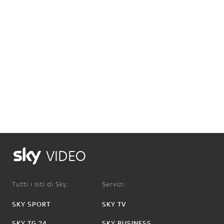
VIDEO
Tutti i siti di Sky:
Servizi:
SKY SPORT
SKY TV
SKY TG 24
SKY BUSINESS