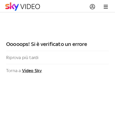
Ooooops! Si è verificato un errore
Riprova più tardi
Torna a
Video Sky