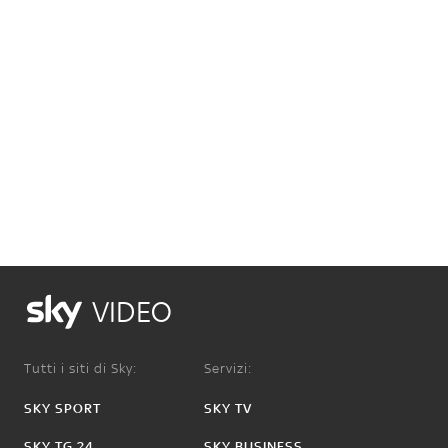
VIDEO
Tutti i siti di Sky:
Servizi:
SKY SPORT
SKY TV
SKY TG 24
SKY BUSINESS