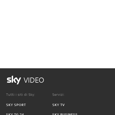
VIDEO
Tutti i siti di Sky:
Servizi:
SKY SPORT
SKY TV
SKY TG 24
SKY BUSINESS