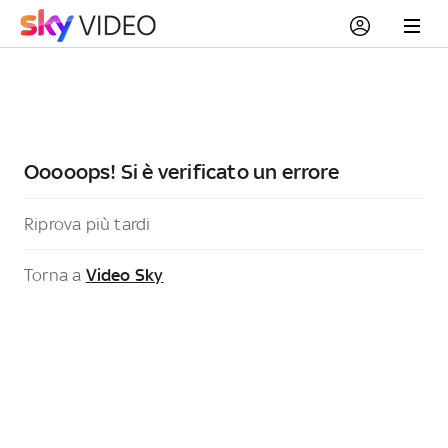
Ooooops! Si è verificato un errore
Riprova più tardi
Torna a
Video Sky