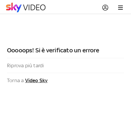
Ooooops! Si è verificato un errore
Riprova più tardi
Torna a
Video Sky