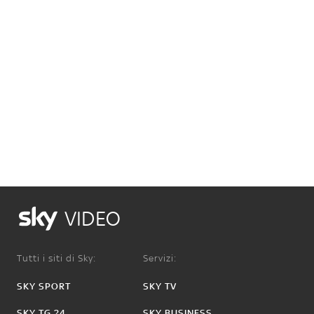
VIDEO
Tutti i siti di Sky:
Servizi:
SKY SPORT
SKY TV
SKY TG 24
SKY BUSINESS