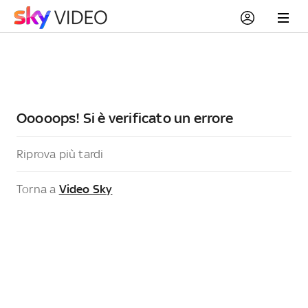
Ooooops! Si è verificato un errore
Riprova più tardi
Torna a
Video Sky