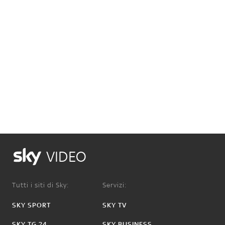
VIDEO
Tutti i siti di Sky:
Servizi:
SKY SPORT
SKY TV
SKY TG 24
SKY BUSINESS