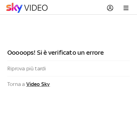
Ooooops! Si è verificato un errore
Riprova più tardi
Torna a
Video Sky