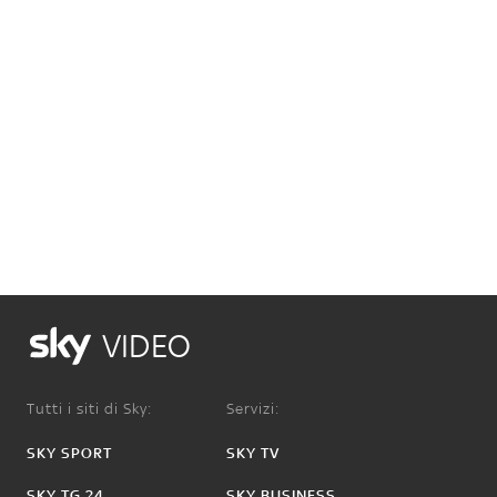
VIDEO
Tutti i siti di Sky:
Servizi:
SKY SPORT
SKY TV
SKY TG 24
SKY BUSINESS