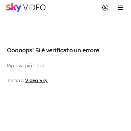
Ooooops! Si è verificato un errore
Riprova più tardi
Torna a
Video Sky