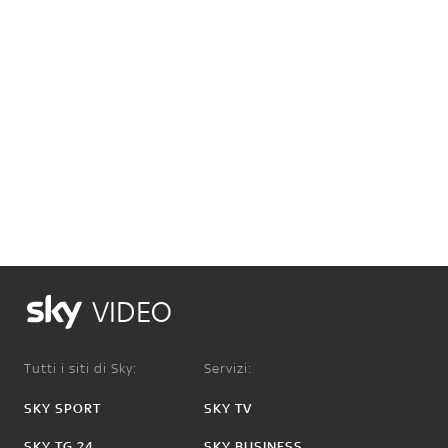
VIDEO
Tutti i siti di Sky:
Servizi:
SKY SPORT
SKY TV
SKY TG 24
SKY BUSINESS