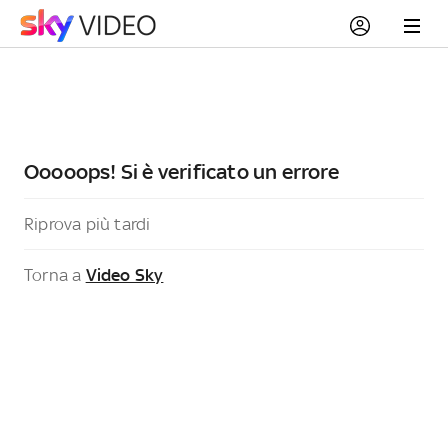
Ooooops! Si è verificato un errore
Riprova più tardi
Torna a
Video Sky