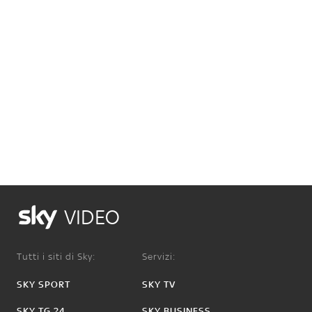
VIDEO
Tutti i siti di Sky:
Servizi:
SKY SPORT
SKY TV
SKY TG 24
SKY BUSINESS