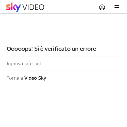
Ooooops! Si è verificato un errore
Riprova più tardi
Torna a
Video Sky