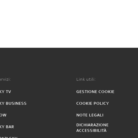
rvizi:
Link utili:
KY TV
GESTIONE COOKIE
KY BUSINESS
COOKIE POLICY
OW
NOTE LEGALI
DICHIARAZIONE
KY BAR
ACCESSIBILITÀ