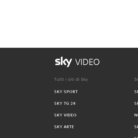
VIDEO
Tutti i siti di Sky:
Se
SKY SPORT
S
SKY TG 24
S
SKY VIDEO
N
SKY ARTE
S