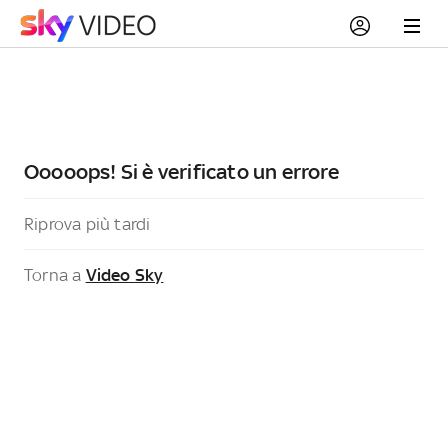
Ooooops! Si è verificato un errore
Riprova più tardi
Torna a
Video Sky