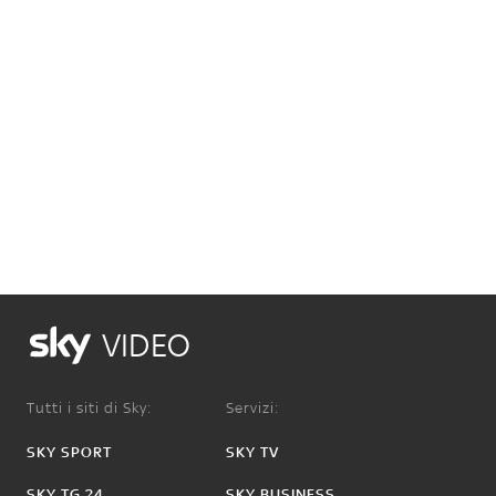
VIDEO
Tutti i siti di Sky:
Servizi:
SKY SPORT
SKY TV
SKY TG 24
SKY BUSINESS