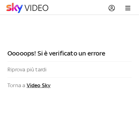
Ooooops! Si è verificato un errore
Riprova più tardi
Torna a
Video Sky