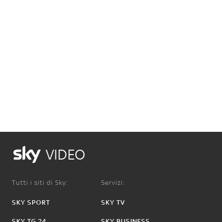
VIDEO
Tutti i siti di Sky:
Servizi:
SKY SPORT
SKY TV
SKY TG 24
SKY BUSINESS