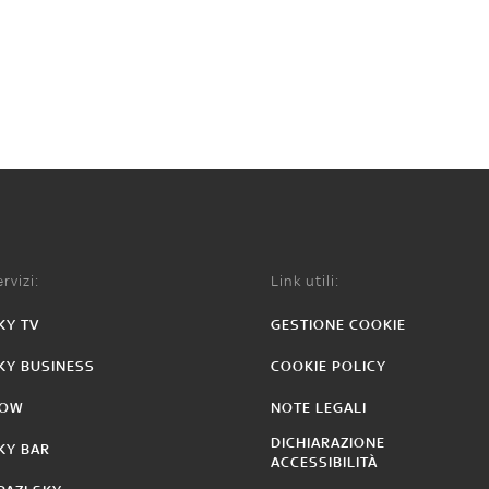
rvizi:
Link utili:
KY TV
GESTIONE COOKIE
KY BUSINESS
COOKIE POLICY
OW
NOTE LEGALI
DICHIARAZIONE
KY BAR
ACCESSIBILITÀ