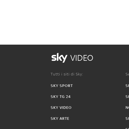
VIDEO
Tutti i siti di Sky:
Se
SKY SPORT
S
SKY TG 24
S
SKY VIDEO
N
SKY ARTE
S