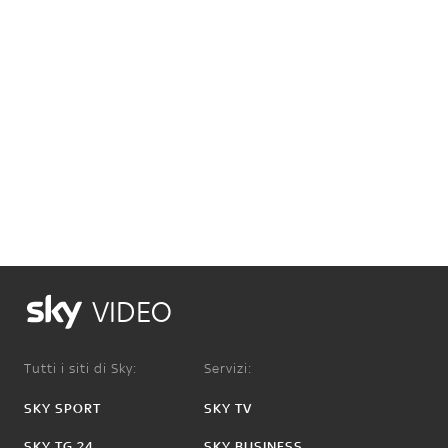
VIDEO
Tutti i siti di Sky:
Servizi:
SKY SPORT
SKY TV
SKY TG 24
SKY BUSINESS