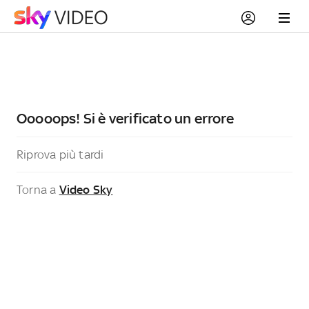
Ooooops! Si è verificato un errore
Riprova più tardi
Torna a
Video Sky