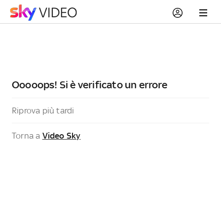
Ooooops! Si è verificato un errore
Riprova più tardi
Torna a
Video Sky