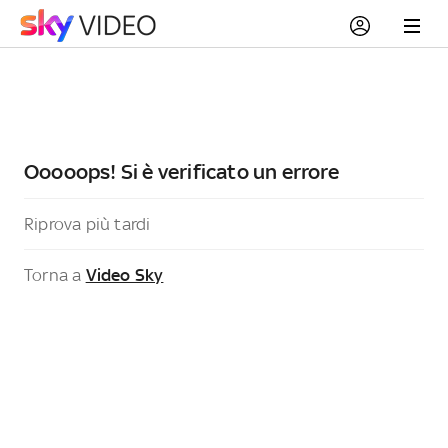
Ooooops! Si è verificato un errore
Riprova più tardi
Torna a
Video Sky