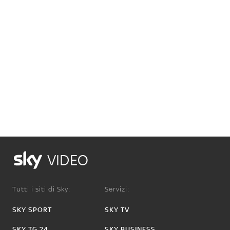
VIDEO
Tutti i siti di Sky:
Servizi:
SKY SPORT
SKY TV
SKY TG 24
SKY BUSINESS