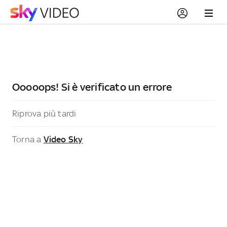
Ooooops! Si è verificato un errore
Riprova più tardi
Torna a
Video Sky