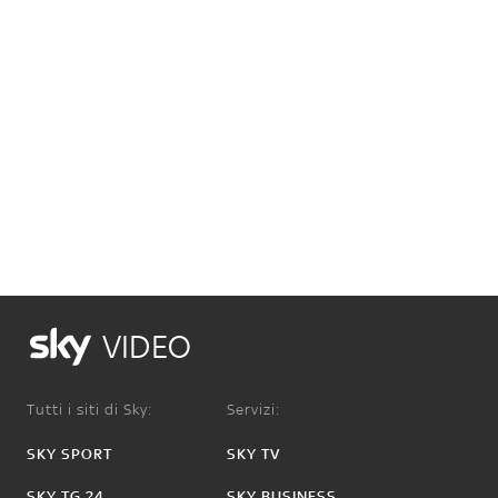
VIDEO
Tutti i siti di Sky:
Servizi:
SKY SPORT
SKY TV
SKY TG 24
SKY BUSINESS