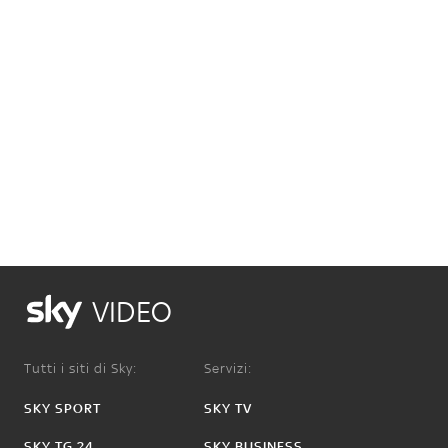
VIDEO
Tutti i siti di Sky:
Servizi:
SKY SPORT
SKY TV
SKY TG 24
SKY BUSINESS