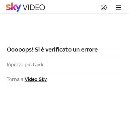
Ooooops! Si è verificato un errore
Riprova più tardi
Torna a
Video Sky