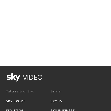
VIDEO
Tutti i siti di Sky:
Servizi:
SKY SPORT
SKY TV
SKY TG 24
SKY BUSINESS