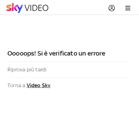
Ooooops! Si è verificato un errore
Riprova più tardi
Torna a
Video Sky