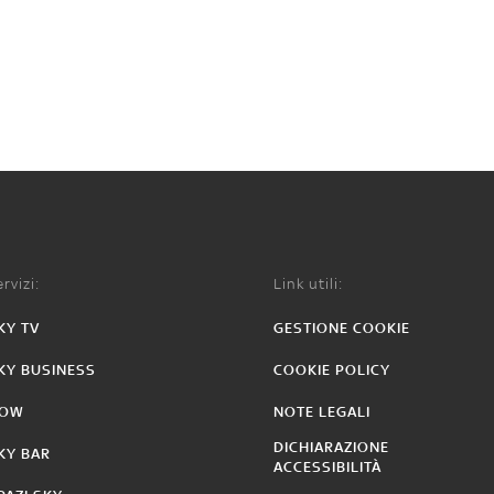
rvizi:
Link utili:
KY TV
GESTIONE COOKIE
KY BUSINESS
COOKIE POLICY
OW
NOTE LEGALI
DICHIARAZIONE
KY BAR
ACCESSIBILITÀ