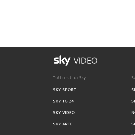
VIDEO
Tutti i siti di Sky:
Se
SKY SPORT
S
SKY TG 24
S
SKY VIDEO
N
SKY ARTE
S