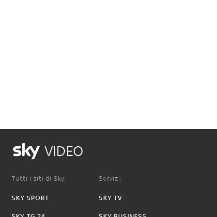
VIDEO
Tutti i siti di Sky:
Servizi:
SKY SPORT
SKY TV
SKY TG 24
SKY BUSINESS