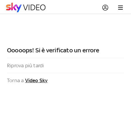
Ooooops! Si è verificato un errore
Riprova più tardi
Torna a
Video Sky