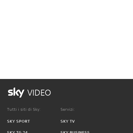
VIDEO
Tutti i siti di Sky:
Servizi:
SKY SPORT
SKY TV
SKY TG 24
SKY BUSINESS