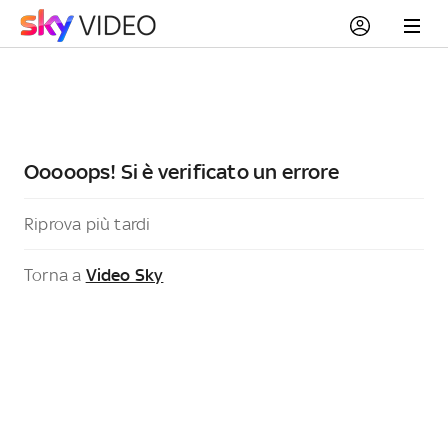
Ooooops! Si è verificato un errore
Riprova più tardi
Torna a
Video Sky