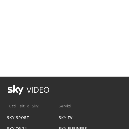
VIDEO
Tutti i siti di Sky:
Servizi:
SKY SPORT
SKY TV
SKY TG 24
SKY BUSINESS