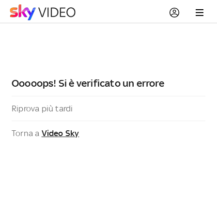
Ooooops! Si è verificato un errore
Riprova più tardi
Torna a
Video Sky